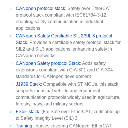
CANopen protocol stack
: Safety over EtherCAT
protocol stack compliant with IEC61784-3-12,
enabling safety communication in industrial
applications
CANopen Safety Certifiable SIL 2/SIL 3 protocol
Stack
: Provides a certifiable safety protocol stack for
SIL2 and SIL3 applications, enhancing safety in
CANopen networks
CANopen Safety protocol Stack
: Adds safety
extensions compliant with CiA-301 and CiA-304
standards for CANopen development
J1939 Stack
: Compatible with ST MCUs, this stack
supports industrial vehicle and equipment
communication protocols widely used in agriculture,
forestry, navy, and military sectors
FSoE stack
: (FailSafe over EtherCAT) certifiable up
to Safety Integrity Level (SIL) 3
Training
courses covering CANopen, EtherCAT,