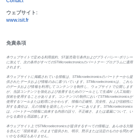
Contact
ウェブサイト:
www.isit.fr
免責条項
本ウェブサイトで定める利用規約、ST販売取引条件およびプライバシー･ポリシー
に加えて、次の条件がすべてのSTMicroelectronicsのパートナー･プログラムに適用
されます。
本ウェブサイトに掲載されている情報は、STMicroelectronicsのパートナーから提
供されたデータおよび情報のみに基づいています。STMicroelectronicsは、これら
のデータおよび情報を利用してコンテンツを制作し、ウェブサイトで公開します
が、当該コンテンツを強化および改善するためのツールとして生成AI（人工知能）
技術を使用することがあります。コンテンツの制作においてSTMicroelectronicsが
使用するツールまたは処理にかかわらず、情報の正確性、完全性、および信頼性に
対する責任は、元の情報を提供したパートナーにあります。STMicroelectronics
は、パートナーの情報に由来する内容の誤り、不正確さ、または遺漏について、い
かなる責任も否認致します。
本ウェブサイト上でSTMicroelectronicsが提供するすべての情報は、あらゆる欠陥
を含んだ「現状有姿」のままで提供され、明示、黙示または法定のものかを問わず
いかなる保証もありません。