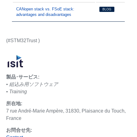
CANopen stack vs. FSoE stack:
BLOG
advantages and disadvantages
(#STM32Trust )
製品･サービス:
• 組込み用ソフトウェア
• Training
所在地:
7 rue André-Marie Ampère, 31830, Plaisance du Touch,
France
お問合せ先: