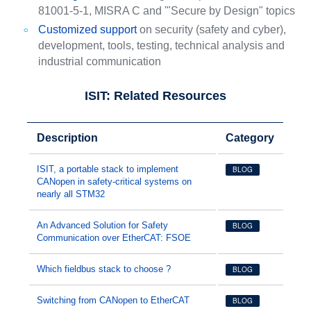
81001-5-1, MISRA C and '"Secure by Design" topics
Customized support
on security (safety and cyber),
development, tools, testing, technical analysis and
industrial communication
ISIT: Related Resources
Description
Category
ISIT, a portable stack to implement
BLOG
CANopen in safety-critical systems on
nearly all STM32
An Advanced Solution for Safety
BLOG
Communication over EtherCAT: FSOE
Which fieldbus stack to choose ?
BLOG
Switching from CANopen to EtherCAT
BLOG