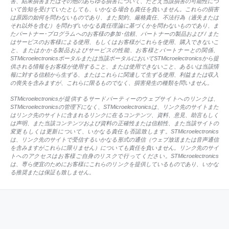
害、結果損害またはその他のあらゆる損害について、たとえ当該損害の可能性につ
いて告知を受けていたとしても、いかなる場合も責任を負いません。これらの損害
は原因の如何を問わないものであり、また契約、厳格責任、不法行為（過失または
それ以外を含む）を問わずいかなる責任理論に基づくかを問わないものであり、ま
たパートナー･プログラムへのお客様の参加･信頼、パートナーの製品および / また
はサービスのお客様による使用、もしくはお客様がこれらを使用、購入できないこ
と、またはかかる製品およびサービスの性能、お客様とパートナーとの関係、
STMicroelectronicsポータルまたは当該ポータルにおいてSTMicroelectronicsから提
供される情報をお客様が使用すること、または使用できないこと、あるいは当該情
報に対する信頼から生ずる、またはこれらに関連して生ずる使用、利益または収入
の喪失を含みますが、これらに限るものでなく、損害発生の種類を問いません。
STMicroelectronicsが提供するサードパーティーのウェブサイトへのリンクは、
STMicroelectronicsの管理下になく、STMicroelectronicsは、リンク先のサイトまた
はリンク先のサイトに含まれるリンクに在るコンテンツ、資料、意見、助言もしく
は声明、また当該コンテンツおよび資料の正確性または信頼性、また当該サイトの
変更もしくは更新について、いかなる責任も否認致します。STMicroelectronics
は、リンク先のサイトで受信するいかなる形式の通信（ウェブ放送または音声通信
を含みますがこれらに限りません）についても責任を負いません。リンク先のサイ
トへのアクセスはお客様ご自身のリスクで行ってください。STMicroelectronics
は、専ら便宜のためにお客様にこれらのリンクを提供しているものであり、いかな
る推奨または保証も致しません。