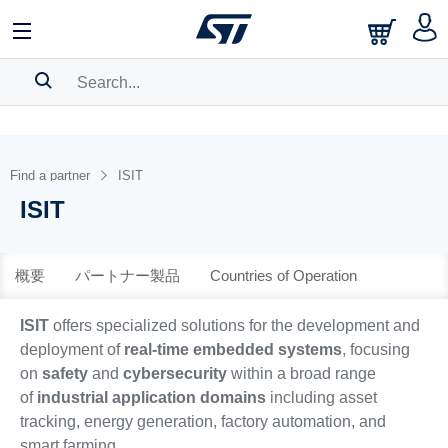
中文
English
日本語
SEARCH HISTORY
BOOKMARK
Find a partner
ISIT
ISIT
Please
log in
to show your saved searches.
概要
パートナー製品
Countries of Operation
ISIT
offers specialized solutions for the development and
deployment of
real-time embedded systems
, focusing
on
safety
and
cybersecurity
within a broad range
of
industrial application domains
including asset
tracking, energy generation, factory automation, and
smart farming.