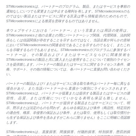
STMicroelectronicsは、パートナーのプログラム、製品、またはサービスを事前の
通知なしにいつでも変更または中止する権利を有します。STMicroelectronicsのも
のではない製品またはサービスに関する言及は専ら情報提供のためのもので、
STMicroelectronicsによる推奨を意味するものではありません。
本ウェブサイトにおける「パートナー」という言葉または用語の使用は、
STMicroelectronicsと他の企業との間にパートナーシップ関係、代理関係、法的関
係もしくは信認関係が存在することを示すものではなく、当該企業が何らかの意味
においてSTMicroelectronicsの関連会社であることを示すものでもなく、またこれ
らを示唆するものでもありません。STMicroelectronicsのプログラムに参加するパ
ートナーは、その製品および / またはサービスならびに関連技術を
STMicroelectronicsの製品と共に購入または使用することについて個別のライセン
スを提供致します。パートナーの製品またはサービスに関するライセンス条件、価
格、サポート、その他の情報については、各パートナーに直接お問い合わせくださ
い。
パートナーの製品および / またはサービスに係る取引条件はパートナー毎に異なる
場合があり、また当該パートナーから直接かつ個別にライセンスされます。
STMicroelectronicsは、パートナーが提案または提供する製品またはサービスの適
切性、品質、または性能についていかなる表明も保証も致しません。
STMicroelectronicsは、パートナーが提供する製品またはサービスについて、明
示、黙示または法定のものを問わず、あらゆる保証および条件（商品性、特定目的
の適合性、権原、非侵害の保証および条件、または取引、使用もしくは取引慣行か
ら生ずる保証および条件を含みますがこれらに限りません）をここに明確に否認致
します。
STMicroelectronicsは、直接損害、間接損害、付随的損害、特別損害、懲罰的損