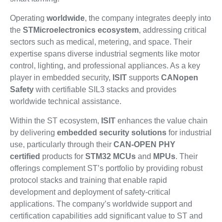
Operating
worldwide
, the company integrates deeply into
the
STMicroelectronics ecosystem
, addressing critical
sectors such as medical, metering, and space. Their
expertise spans diverse industrial segments like motor
control, lighting, and professional appliances. As a key
player in embedded security,
ISIT
supports
CANopen
Safety
with certifiable SIL3 stacks and provides
worldwide technical assistance.
Within the ST ecosystem,
ISIT
enhances the value chain
by delivering
embedded security solutions
for industrial
use, particularly through their
CAN-OPEN PHY
certified
products for
STM32
MCUs
and
MPUs
. Their
offerings complement ST’s portfolio by providing robust
protocol stacks and training that enable rapid
development and deployment of safety-critical
applications. The company’s worldwide support and
certification capabilities add significant value to ST and