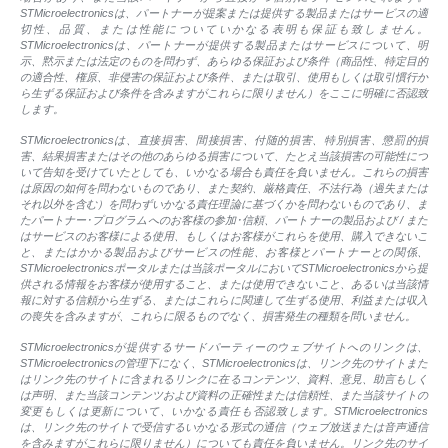
STMicroelectronicsは、パートナーが提案または提供する製品またはサービスの適
切性、品質、または性能についていかなる表明も保証も致しません。
STMicroelectronicsは、パートナーが提供する製品またはサービスについて、明
示、黙示または法定のものを問わず、あらゆる保証および条件（商品性、特定目的
の適合性、権原、非侵害の保証および条件、または取引、使用もしくは取引慣行か
ら生ずる保証および条件を含みますがこれらに限りません）をここに明確に否認致
します。
STMicroelectronicsは、直接損害、間接損害、付随的損害、特別損害、懲罰的損
害、結果損害またはその他のあらゆる損害について、たとえ当該損害の可能性につ
いて告知を受けていたとしても、いかなる場合も責任を負いません。これらの損害
は原因の如何を問わないものであり、また契約、厳格責任、不法行為（過失または
それ以外を含む）を問わずいかなる責任理論に基づくかを問わないものであり、ま
たパートナー･プログラムへのお客様の参加･信頼、パートナーの製品および / また
はサービスのお客様による使用、もしくはお客様がこれらを使用、購入できないこ
と、またはかかる製品およびサービスの性能、お客様とパートナーとの関係、
STMicroelectronicsポータルまたは当該ポータルにおいてSTMicroelectronicsから提
供される情報をお客様が使用すること、または使用できないこと、あるいは当該情
報に対する信頼から生ずる、またはこれらに関連して生ずる使用、利益または収入
の喪失を含みますが、これらに限るものでなく、損害発生の種類を問いません。
STMicroelectronicsが提供するサードパーティーのウェブサイトへのリンクは、
STMicroelectronicsの管理下になく、STMicroelectronicsは、リンク先のサイトまた
はリンク先のサイトに含まれるリンクに在るコンテンツ、資料、意見、助言もしく
は声明、また当該コンテンツおよび資料の正確性または信頼性、また当該サイトの
変更もしくは更新について、いかなる責任も否認致します。STMicroelectronics
は、リンク先のサイトで受信するいかなる形式の通信（ウェブ放送または音声通信
を含みますがこれらに限りません）についても責任を負いません。リンク先のサイ