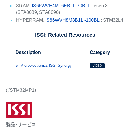
SRAM,
IS66WVE4M16EBLL-70BLI
: Teseo 3
(STA8089, STA8090)
HYPERRAM,
IS66WVH8M8B1LI-100BLI
: STM32L4
ISSI: Related Resources
Description
Category
STMicroelectronics ISSI Synergy
VIDEO
(#STM32MP1)
製品･サービス: