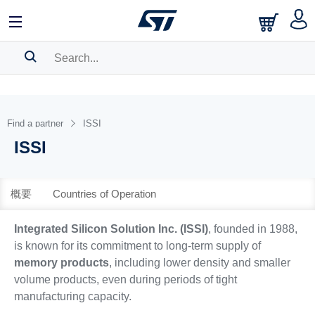
中文
English
日本語
SEARCH HISTORY
BOOKMARK
Find a partner
ISSI
ISSI
Please
log in
to show your saved searches.
概要
Countries of Operation
Integrated Silicon Solution Inc. (ISSI)
, founded in 1988,
is known for its commitment to long-term supply of
memory products
, including lower density and smaller
volume products, even during periods of tight
manufacturing capacity.