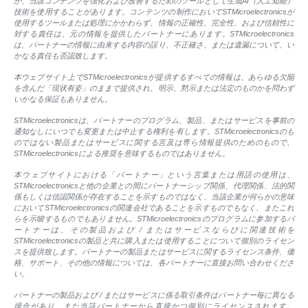
が、当該コンテンツを強化および改善するためのツールとして生成AI（人工知能）
技術を使用することがあります。コンテンツの制作においてSTMicroelectronicsが
使用するツールまたは処理にかかわらず、情報の正確性、完全性、および信頼性に
対する責任は、元の情報を提供したパートナーにあります。STMicroelectronics
は、パートナーの情報に由来する内容の誤り、不正確さ、または遺漏について、い
かなる責任も否認致します。
本ウェブサイト上でSTMicroelectronicsが提供するすべての情報は、あらゆる欠陥
を含んだ「現状有姿」のままで提供され、明示、黙示または法定のものかを問わず
いかなる保証もありません。
STMicroelectronicsは、パートナーのプログラム、製品、またはサービスを事前の
通知なしにいつでも変更または中止する権利を有します。STMicroelectronicsのも
のではない製品またはサービスに関する言及は専ら情報提供のためのもので、
STMicroelectronicsによる推奨を意味するものではありません。
本ウェブサイトにおける「パートナー」という言葉または用語の使用は、
STMicroelectronicsと他の企業との間にパートナーシップ関係、代理関係、法的関
係もしくは信認関係が存在することを示すものではなく、当該企業が何らかの意味
においてSTMicroelectronicsの関連会社であることを示すものでもなく、またこれ
らを示唆するものでもありません。STMicroelectronicsのプログラムに参加するパ
ートナーは、その製品および / またはサービスならびに関連技術を
STMicroelectronicsの製品と共に購入または使用することについて個別のライセン
スを提供致します。パートナーの製品またはサービスに関するライセンス条件、価
格、サポート、その他の情報については、各パートナーに直接お問い合わせくださ
い。
パートナーの製品および / またはサービスに係る取引条件はパートナー毎に異なる
場合があり、また当該パートナーから直接かつ個別にライセンスされます。