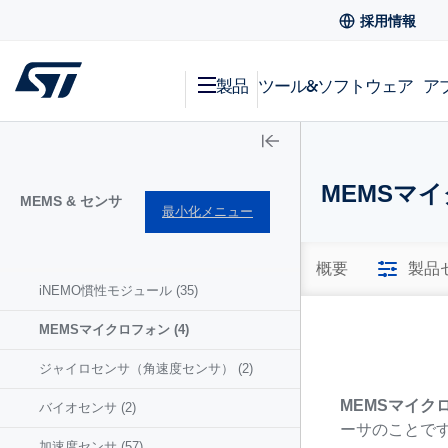
採用情報
製品
ツール&ソフトウェア
ア
MEMSマ
MEMS & センサ
最小化メニュー
概要
製品
iNEMO慣性モジュール
(35)
MEMSマイクロフォン
(4)
ジャイロセンサ（角速度センサ）
(2)
MEMSマイク
バイオセンサ
(2)
ーサのことで
加速度センサ
(57)