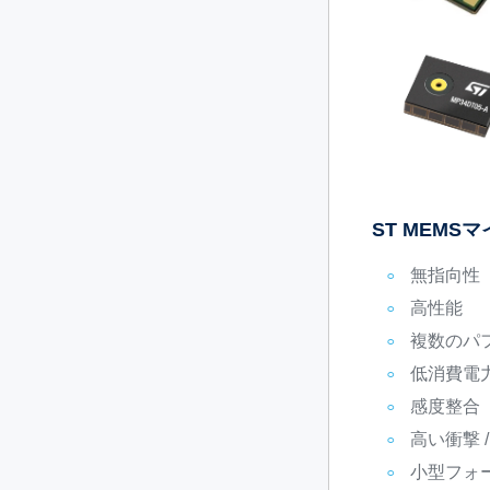
ST MEM
無指向性
高性能
複数のパ
低消費電
感度整合
高い衝撃 
小型フォ