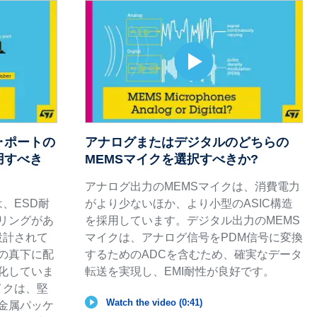
･ポートの
アナログまたはデジタルのどちらの
用すべき
MEMSマイクを選択すべきか?
アナログ出力のMEMSマイクは、消費電力
、ESD耐
がより少ないほか、より小型のASIC構造
リングがあ
を採用しています。デジタル出力のMEMS
設計されて
マイクは、アナログ信号をPDM信号に変換
孔の真下に配
するためのADCを含むため、確実なデータ
化していま
転送を実現し、EMI耐性が良好です。
イクは、堅
Watch the video (0:41)
金属パッケ