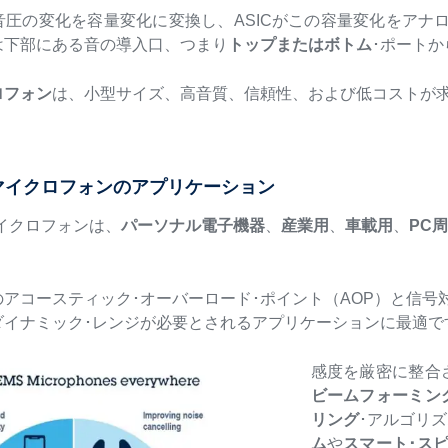
音圧の変化を容量変化に変換し、ASICがこの容量変化をアナ
は下部にある音の導入口、つまり
トップまたはボトム
･ポート
ロフォン
は、小型サイズ、高音質、信頼性、および低コストが
Sマイクロフォンのアプリケーション
マイクロフォンは、
パーソナル電子機器
、
産業用
、
車載用
、
PC
アコースティック･オーバーロード･ポイント（AOP）と信号対
ダイナミック･レンジが必要とされるアプリケーションに最適で
感度を厳密に整合
ビームフォーミン
リング
･アルゴリ
ム
や
スマート･ス