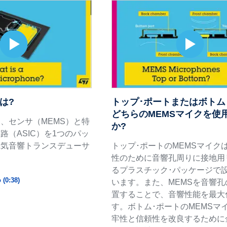
は?
トップ･ポートまたはボトム
どちらのMEMSマイクを使
は、センサ（MEMS）と特
か?
路（ASIC）を1つのパッ
電気音響トランスデューサ
トップ･ポートのMEMSマイクは
性のために音響孔周りに接地用
るプラスチック･パッケージで
 (0:38)
います。また、MEMSを音響
置することで、音響性能を最大
す。ボトム･ポートのMEMSマ
牢性と信頼性を改良するために