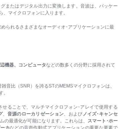
ログまたはデジタル出力に変換します。音波は、パッケー
から、マイクロフォンに入ります。
求められるさまざまなオーディオ･アプリケーションに最
周辺機器、
コンピュータ
などの数多くの分野に採用されて
雑音比（SNR）を誇るSTのMEMSマイクロフォンは、
す。
させることで、マルチマイクロフォン･アレイで使用する
グ
、
音源のローカリゼーション
、および
ノイズ･キャンセ
ズムの最適化が可能になります。これらは、
スマート･
ホー
ピーカ
などの音声作動式アプリケーションの重要な要素で