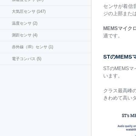
センサが着信
大気圧センサ
(147)
ジの上部また
温度センサ
(2)
MEMSマイク
測距センサ
(4)
適です。
赤外線（IR）センサ
(1)
STのMEM
電子コンパス
(5)
STのMEMS
います。
クラス最高峰の
きわめて高い