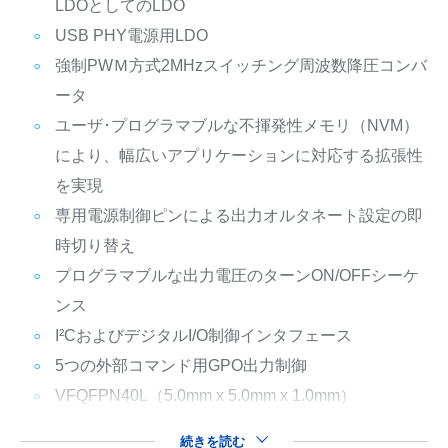
LDOとしてのLDO
USB PHY電源用LDO
強制PWＭ方式2MHzスイッチング周波数降圧コンバ
ータ
ユーザ･プログラマブルな不揮発性メモリ（NVM）
により、幅広いアプリケーションに対応する拡張性
を実現
専用電源制御ピンによる出力オルタネート設定の即
時切り替え
プログラマブルな出力電圧のターンON/OFFシーケ
ンス
I²CおよびデジタルI/O制御インタフェース
5つの外部コマンド用GPO出力制御
VFQFPN40L（5.0mm x 5.0mm x 1.0mm）
続きを読む