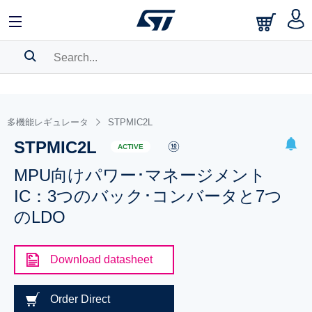
SEARCH HISTORY
BOOKMARK
多機能レギュレータ
STPMIC2L
STPMIC2L
Please
log in
to show your saved searches.
ACTIVE
MPU向けパワー･マネージメント
IC：3つのバック･コンバータと7つ
のLDO
Download datasheet
Order Direct