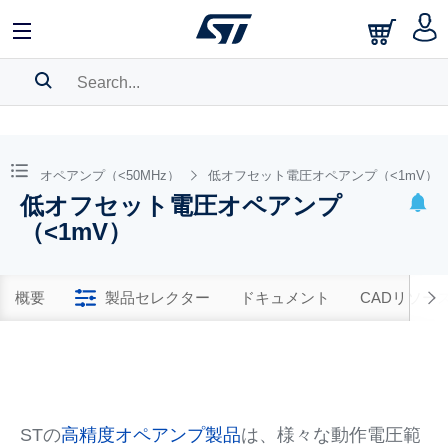
SEARCH HISTORY
BOOKMARK
高精度オペアンプ（<50MHz）
低オフセット電圧オペアンプ（<1mV）
低オフセット電圧オペアンプ
Please
log in
to show your saved searches.
（<1mV）
概要
製品セレクター
ドキュメント
CADリソー
STの
高精度オペアンプ製品
は、様々な動作電圧範