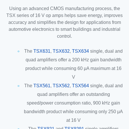
Using an advanced CMOS manufacturing process, the
TSX series of 16 V op amps helps save energy, improves
accuracy and simplifies the design for applications from
automotive electronics to smart buildings and industrial
control.
The
TSX631
,
TSX632
,
TSX634
single, dual and
quad amplifiers offer a 200 kHz gain bandwidth
product while consuming 60 μA maximum at 16
V
The
TSX561
,
TSX562
,
TSX564
single, dual and
quad amplifiers offer an outstanding
speed/power consumption ratio, 900 kHz gain
bandwidth product while consuming only 250 μA
at 16 V
The
TSX921
and
TSX9291
single amplifiers