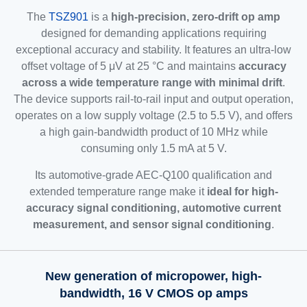
The
TSZ901
is a
high-precision, zero-drift op amp
designed for demanding applications requiring
exceptional accuracy and stability. It features an ultra-low
offset voltage of 5 μV at 25 °C and maintains
accuracy
across a wide temperature range with minimal drift
.
The device supports rail-to-rail input and output operation,
operates on a low supply voltage (2.5 to 5.5 V), and offers
a high gain-bandwidth product of 10 MHz while
consuming only 1.5 mA at 5 V.
Its automotive-grade AEC-Q100 qualification and
extended temperature range make it
ideal for high-
accuracy signal conditioning, automotive current
measurement, and sensor signal conditioning
.
New generation of micropower, high-
bandwidth, 16 V CMOS op amps