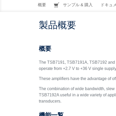
概要
サンプル & 購入
ドキュ
製品概要
概要
The TSB7191, TSB7191A, TSB7192 and the 
operate from +2.7 V to +36 V single supply
These amplifiers have the advantage of off
The combination of wide bandwidth, slew 
TSB7192A useful in a wide variety of applic
transducers.
機能一覧