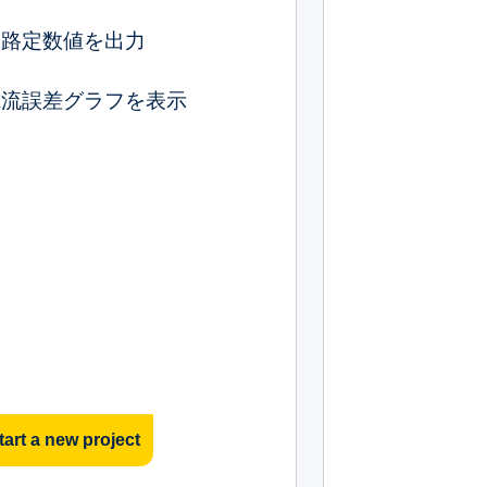
回路定数値を出力
電流誤差グラフを表示
tart a new project