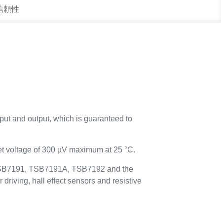
 信頼性
t and output, which is guaranteed to
set voltage of 300 µV maximum at 25 °C.
he TSB7191, TSB7191A, TSB7192 and the
driving, hall effect sensors and resistive