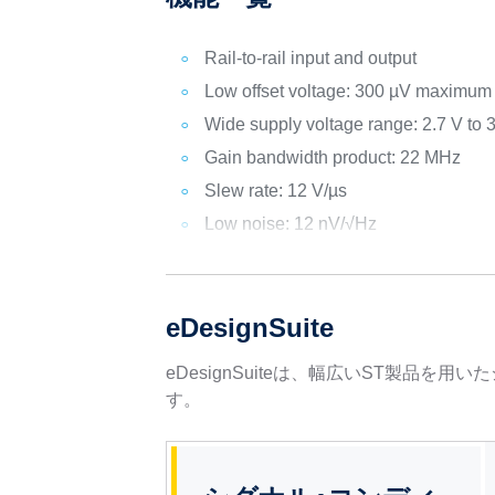
Rail-to-rail input and output
Low offset voltage: 300 µV maximum
Wide supply voltage range: 2.7 V to 
Gain bandwidth product: 22 MHz
Slew rate: 12 V/µs
Low noise: 12 nV/√Hz
eDesignSuite
eDesignSuiteは、幅広いST製
す。