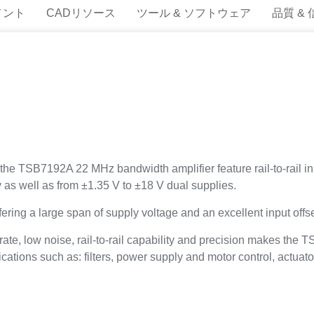
メント
CADリソース
ツール & ソフトウェア
品質 &
TSB7192A 22 MHz bandwidth amplifier feature rail-to-rail inpu
 as well as from ±1.35 V to ±18 V dual supplies.
ering a large span of supply voltage and an excellent input off
rate, low noise, rail-to-rail capability and precision makes t
ations such as: filters, power supply and motor control, actuator 