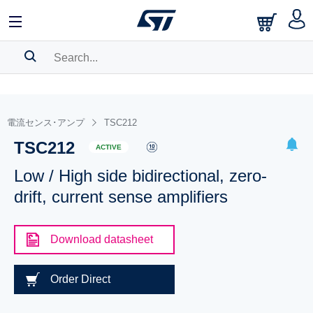
SEARCH HISTORY
BOOKMARK
電流センス･アンプ
TSC212
TSC212
Please
log in
to show your saved searches.
ACTIVE
Low / High side bidirectional, zero-
drift, current sense amplifiers
Download datasheet
Order Direct