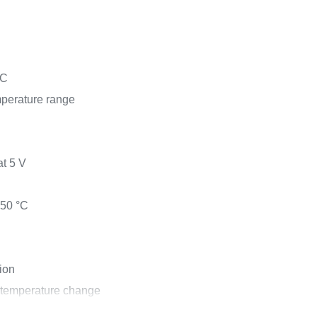
°C
emperature range
t 5 V
150 °C
ion
y temperature change