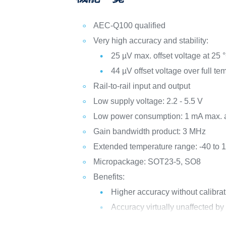
AEC-Q100 qualified
Very high accuracy and stability:
25 µV max. offset voltage at 25 
44 µV offset voltage over full t
Rail-to-rail input and output
Low supply voltage: 2.2 - 5.5 V
Low power consumption: 1 mA max. a
Gain bandwidth product: 3 MHz
Extended temperature range: -40 to 
Micropackage: SOT23-5, SO8
Benefits:
Higher accuracy without calibrat
Accuracy virtually unaffected b