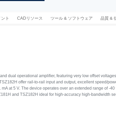
メント
CADリソース
ツール & ソフトウェア
品質 &
ual operational amplifier, featuring very low offset voltages wi
182H offer rail-to-rail input and output, excellent speed/pow
 mA at 5 V. The device operates over an extended range of -40 
Z181H and TSZ182H ideal for high-accuracy high-bandwidth sen