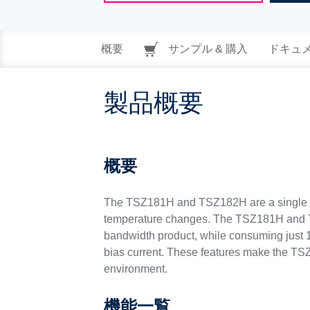
概要
サンプル & 購入
ドキュ
製品概要
概要
The TSZ181H and TSZ182H are a single and d
temperature changes. The TSZ181H and TSZ
bandwidth product, while consuming just 1
bias current. These features make the TS
environment.
機能一覧