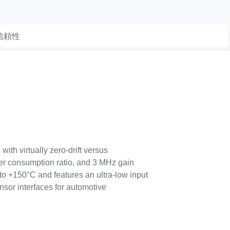
 信頼性
th virtually zero-drift versus
er consumption ratio, and 3 MHz gain
to +150°C and features an ultra-low input
sor interfaces for automotive