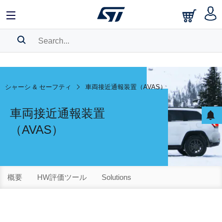
SEARCH HISTORY
BOOKMARK
シャーシ & セーフティ
車両接近通報装置（AVAS）
Please
log in
to show your saved searches.
車両接近通報装置
（AVAS）
概要
HW評価ツール
Solutions