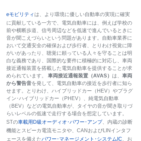
eモビリティ
は、より環境に優しい自動車の実現に確実
に貢献している一方で、電気自動車には、例えば学校の
前や横断歩道、信号周辺などを低速で進んでいるときに
音が聞こえづらいという問題があります。自動車業界に
おいて交通安全の確保および歩行者、とりわけ視覚に障
がいがあったり、聴覚に頼っている人々を守ることは明
白な義務であり、国際的な要件に積極的に対応し、車両
接近通報装置を搭載した電気自動車を提供することが求
められています。
車両接近通報装置（AVAS）
は、
車両
から警告音
を発して、電気自動車の接近を歩行者に知ら
せます。とりわけ、ハイブリッドカー（HEV）やプラグ
イン･ハイブリッドカー（PHEV）、純電気自動車
（BEV）などの電気自動車が、タイヤの音が聞き取りづ
らいレベルの低速で走行する場合を想定しています。
STの
車載用D級オーディオ･パワー･アンプ
、内蔵の診断
機能とスピーカ電流モニタや、CANおよびLINインタフ
ェースを備えた
パワー･マネージメント･システムIC
、お