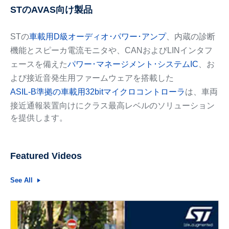
STのAVAS向け製品
STの
車載用D級オーディオ･パワー･アンプ
、内蔵の診断
機能とスピーカ電流モニタや、CANおよびLINインタフ
ェースを備えた
パワー･マネージメント･システムIC
、お
よび接近音発生用ファームウェアを搭載した
ASIL-B準拠の車載用32bitマイクロコントローラ
は、車両
接近通報装置向けにクラス最高レベルのソリューション
を提供します。
Featured Videos
See All