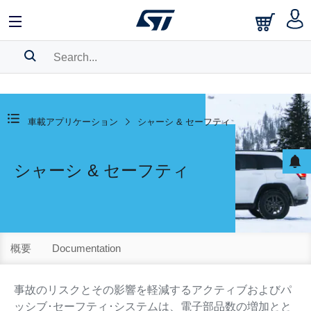
SEARCH HISTORY
BOOKMARK
車載アプリケーション
シャーシ & セーフティ
Please
log in
to show your saved searches.
シャーシ & セーフティ
概要
Documentation
事故のリスクとその影響を軽減するアクティブおよびパ
ッシブ･セーフティ･システムは、電子部品数の増加とと