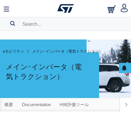
SEARCH HISTORY
BOOKMARK
eモビリティ
メイン･インバータ（電気トラクション）
Please
log in
to show your saved searches.
メイン･インバータ（電
気トラクション）
概要
Documentation
HW評価ツール