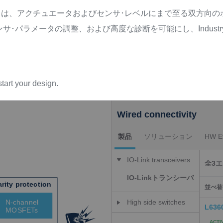
1131-9）は、アクチュエータおよびセンサ･レベルにまで至る双方
･パラメータの調整、および高度な診断を可能にし、Industry
tart your design.
Wired connectivity
製品
ソリューション
HW Ev
IO-Link transceivers
全3
IO-Linkトランシーバ
並べ替
High side switches
L636
ハイサイド･スイッチ
ACTI