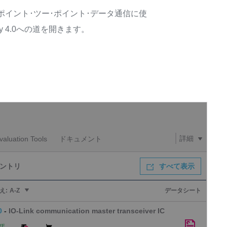
向のポイント･ツー･ポイント･データ通信に使
 4.0への道を開きます。
詳細
aluation Tools
ドキュメント
エントリ
すべて表示
え:
A-Z
データシート
0
-
IO-Link communication master transceiver IC
VE