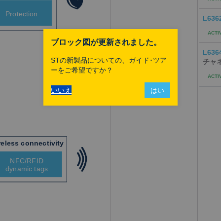
L636
ACTI
ブロック図が更新されました。
L636
STの新製品についての、ガイド･ツア
チャ
ーをご希望ですか？
ACTI
いいえ
はい