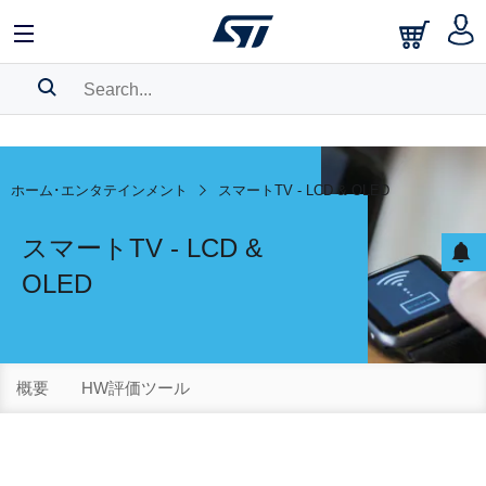
SEARCH HISTORY
BOOKMARK
ホーム･エンタテインメント
スマートTV - LCD & OLED
Please
log in
to show your saved searches.
スマートTV - LCD &
OLED
概要
HW評価ツール