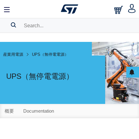
SEARCH HISTORY
BOOKMARK
産業用電源
UPS（無停電電源）
Please
log in
to show your saved searches.
UPS（無停電電源）
概要
Documentation