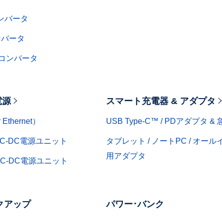
ンバータ
ンバータ
圧コンバータ
電源
スマート充電器 & アダプタ
 Ethernet）
USB Type-C™ / PDアダプタ 
AC-DC電源ユニット
タブレット / ノートPC / オー
用アダプタ
DC-DC電源ユニット
クアップ
パワー･バンク