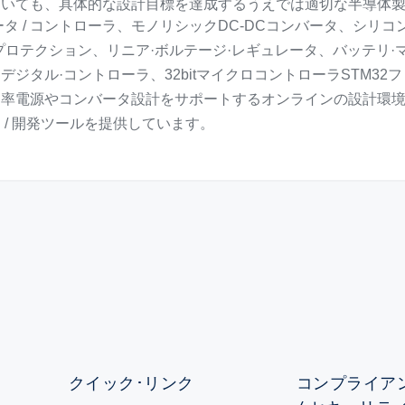
いても、具体的な設計目標を達成するうえでは適切な半導体製
ータ / コントローラ、モノリシックDC-DCコンバータ、シリコン
、プロテクション、リニア·ボルテージ·レギュレータ、バッテリ·
、デジタル·コントローラ、32bitマイクロコントローラSTM
効率電源やコンバータ設計をサポートするオンラインの設計環
 / 開発ツールを提供しています。
クイック･リンク
コンプライアン