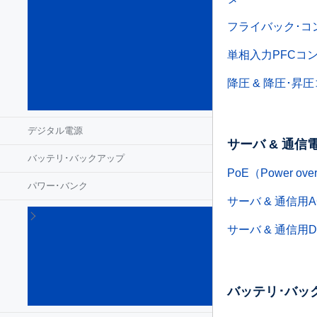
充
電
フライバック･コ
器
&
単相入力PFCコ
ア
ダ
降圧 & 降圧･昇
プ
タ
デジタル電源
サーバ & 通信
バッテリ･バックアップ
PoE（Power over
パワー･バンク
サーバ & 通信用
ワ
イ
サーバ & 通信用
ヤ
レ
ス
充
バッテリ･バッ
電