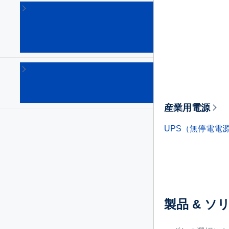
産
業
用
電
源
補
助
電
源
産業用電源
UPS（無停電電
製品 & ソ