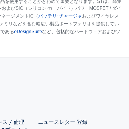
品を使用することがきわめて重要となります。STは、高集
およびSiC（シリコン·カーバイド）パワーMOSFET / ダイ
マネージメントIC（
バッテリ･チャージャ
およびワイヤレス
32ファミリなどを含む幅広い製品ポートフォリオを提供してい
境である
eDesignSuite
など、包括的なハードウェアおよびソ
ス / 倫理
ニュースレター 登録