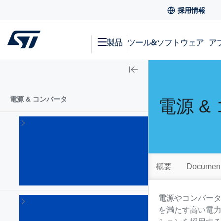
採用情報
製品
ツール&ソフトウェア
ア
電源 & コンバータ
電源 &
AC-
DC
コ
ン
バ
概要
Document
ー
タ
電源やコンバータの
DC-
DC
を満たす高い電力
コ