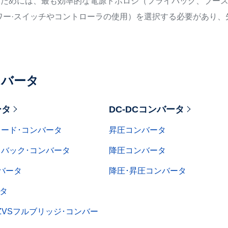
ためには、最も効率的な電源トポロジ（フライバック、ブース
ワー·スイッチやコントローラの使用）を選択する必要があり
ンバータ
ータ
DC-DCコンバータ
ワード･コンバータ
昇圧コンバータ
イバック･コンバータ
降圧コンバータ
ンバータ
降圧･昇圧コンバータ
ータ
ZVSフルブリッジ･コンバー