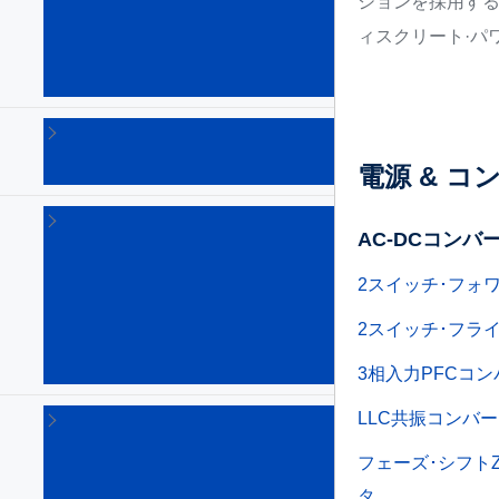
ションを採用する
ン
ィスクリート·パ
バ
ー
タ
TV
電
電源 & コ
源
サ
AC-DCコンバ
ー
バ
&
2スイッチ･フォ
通
信
2スイッチ･フラ
電
源
3相入力PFCコ
ス
LLC共振コンバ
マ
ー
フェーズ･シフト
ト
タ