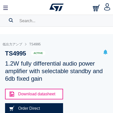
SEARCH HISTORY
BOOKMARK
低出力アンプ
TS4995
TS4995
Please
log in
to show your saved searches.
ACTIVE
1.2W fully differential audio power
amplifier with selectable standby and
6db fixed gain
Download datasheet
Order Direct