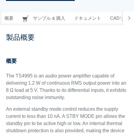
概要
サンプル & 購入
ドキュメント
CADリソー
製品概要
概要
The TS4995 is an audio power amplifier capable of
delivering 1.2 W of continuous RMS output power into an
8 Ω load at 5 V. Thanks to its differential inputs, it exhibits
outstanding noise immunity.
An external standby mode control reduces the supply
current to less than 10 nA. A STBY MODE pin allows the
standby pin to be active high or low. An internal thermal
shutdown protection is also provided, making the device