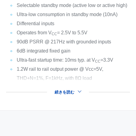
Selectable standby mode (active low or active high)
Ultra-low consumption in standby mode (10nA)
Differential inputs
Operates from V
= 2.5V to 5.5V
CC
90dB PSRR @ 217Hz with grounded inputs
6dB integrated fixed gain
Ultra-fast startup time: 10ms typ. at V
=3.3V
CC
1.2W rail to rail output power @ Vcc=5V,
THD+N=1%, F=1kHz, with 8Ω load
続きを読む