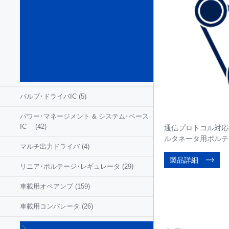
サイ
ド･
ドラ
イバ
& ス
イッ
チ
(189)
バルブ･ドライバIC
(5)
パワー･マネージメント & システム･ベース
IC
(42)
通信プロトコル対応
ルタネータ用ボルテ
マルチ出力ドライバ
(4)
製品詳細
リニア･ボルテージ･レギュレータ
(29)
車載用オペアンプ
(159)
車載用コンパレータ
(26)
車載