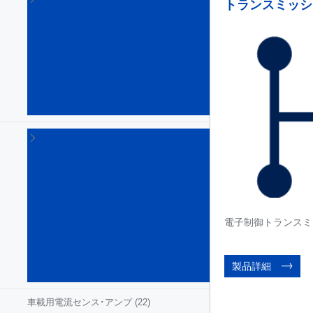
トランスミッシ
用パ
ワ
ー･
ディ
スク
リー
ト
(658)
車
載
用
モ
ー
タ･
ド
電子制御トランスミ
ラ
イ
バ
製品詳細
(41)
車載用電流センス･アンプ
(22)