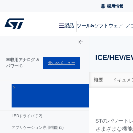
採用情報
製品
ツール&ソフトウェア
ア
ICE/HEV
車載用アナログ &
最小化メニュー
パワーIC
概要
ドキュメ
ICE/HEV/EV
用パワート
レインIC
(27)
LEDドライバ
(12)
STのパワート
アプリケーション専用機能
(3)
さまざまな機能