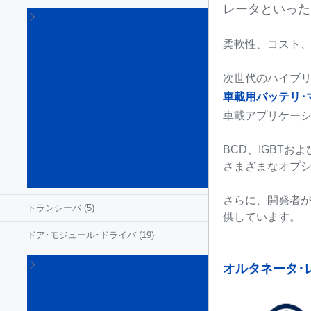
レータといった
シ
ャ
ー
柔軟性、コスト
シ
&
次世代のハイブリ
セ
車載用バッテリ･
ー
フ
車載アプリケーシ
テ
ィ
BCD、IGBT
用
さまざまなオプシ
IC
(18)
さらに、開発者が
トランシーバ
(5)
供しています。
ドア･モジュール･ドライバ
(19)
ハイ
オルタネータ･
サイ
ド /
ロー