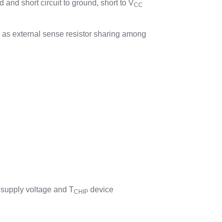
 and short circuit to ground, short to V
CC
 as external sense resistor sharing among
supply voltage and T
device
CHIP