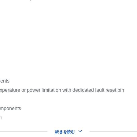
ients
perature or power limitation with dedicated fault reset pin
components
on
続きを読む