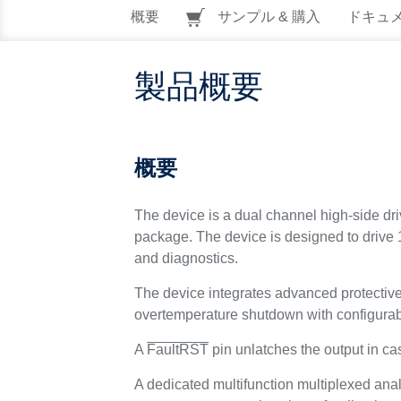
概要
サンプル & 購入
ドキュ
製品概要
概要
The device is a dual channel high-side d
package. The device is designed to drive
and diagnostics.
The device integrates advanced protective
overtemperature shutdown with configurabl
A
FaultRST
pin unlatches the output in case
A dedicated multifunction multiplexed anal