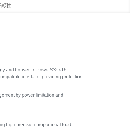
 信頼性
ogy and housed in PowerSSO-16
patible interface, providing protection
agement by power limitation and
ing high precision proportional load