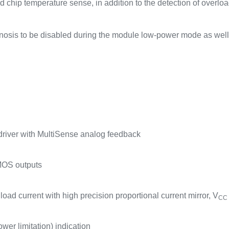
chip temperature sense, in addition to the detection of overload
nosis to be disabled during the module low-power mode as well
driver with MultiSense analog feedback
MOS outputs
oad current with high precision proportional current mirror, V
CC
wer limitation) indication