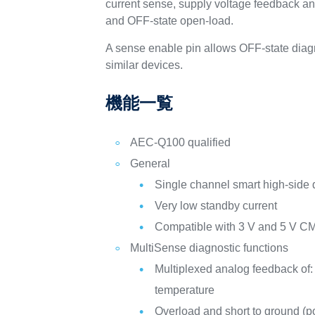
current sense, supply voltage feedback and 
and OFF-state open-load.
A sense enable pin allows OFF-state diag
similar devices.
機能一覧
AEC-Q100 qualified
General
Single channel smart high-side 
Very low standby current
Compatible with 3 V and 5 V C
MultiSense diagnostic functions
Multiplexed analog feedback of: l
temperature
Overload and short to ground (po