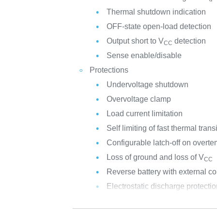
Thermal shutdown indication
OFF-state open-load detection
Output short to V
detection
CC
Sense enable/disable
Protections
Undervoltage shutdown
Overvoltage clamp
Load current limitation
Self limiting of fast thermal trans
Configurable latch-off on overtem
Loss of ground and loss of V
CC
Reverse battery with external 
Electrostatic discharge protecti