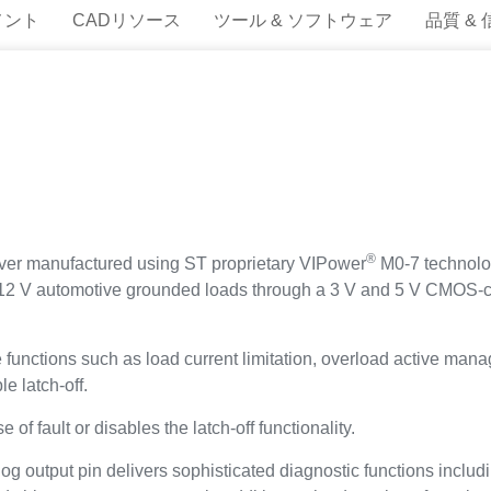
メント
CADリソース
ツール & ソフトウェア
品質 &
®
river manufactured using ST proprietary VIPower
M0-7 technol
 12 V automotive grounded loads through a 3 V and 5 V CMOS-com
 functions such as load current limitation, overload active man
e latch-off.
 of fault or disables the latch-off functionality.
og output pin delivers sophisticated diagnostic functions includ