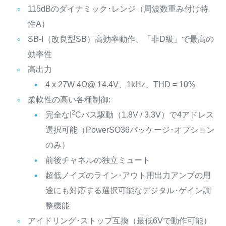
115dBのダイナミック･レンジ（周波数重み付け特
性A）
SB-I（改良型SB）高効率動作、「非D級」で最高の
効率性
高出力
4 x 27W 4Ω@ 14.4V、1kHz、THD = 10%
柔軟性の高い各種制御:
2
完全なI
Cバス駆動（1.8V / 3.3V）で4アドレス
選択可能（PowerSO36パッケージ･オプション
のみ）
前後チャネルの独立ミュート
超低ノイズのライン･アウト用出力アンプの用
途にも対応する選択可能なデジタル･ゲイン調
整機能
アイドリング･ストップ互換（最低6Vで動作可能）