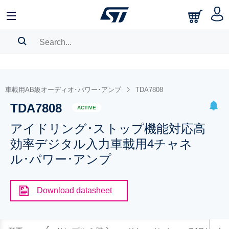
SEARCH HISTORY
BOOKMARK
車載用AB級オーディオ･パワー･アンプ
TDA7808
TDA7808
Please
log in
to show your saved searches.
ACTIVE
アイドリング･ストップ機能対応高
効率デジタル入力車載用4チャネ
ル･パワー･アンプ
Download datasheet