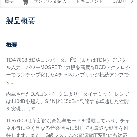
概要
サンプル & 購入
ドキュメント
CADリソー
製品概要
概要
2
TDA7808はD/Aコンバータ、I
S（またはTDM）デジタ
ル入力、パワーMOSFET出力段を高度なBCDテクノロジ
ーでワンチップ化した4チャネル･ブリッジ接続アンプで
す。
内蔵されたD/Aコンバータにより、ダイナミック･レンジ
は110dBを超え、S / N比115dBに到達する卓越した性能
を実現します。
TDA7808は革新的な高効率モードを搭載しており、チャ
ネル毎に全く異なる音楽信号に対しても最適な効率を維
持します。また、G級システムの電源電圧変動にも対応