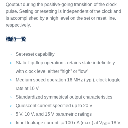
Q
output during the positive-going transition of the clock
pulse. Setting or resetting is independent of the clock and
is accomplished by a high level on the set or reset line,
respectively.
機能一覧
Set-reset capability
Static flip-flop operation - retains state indefinitely
with clock level either “high” or “low”
Medium speed operation 16 MHz (typ.), clock toggle
rate at 10 V
Standardized symmetrical output characteristics
Quiescent current specified up to 20 V
5 V, 10 V, and 15 V parametric ratings
Input leakage current I
= 100 nA (max.) at V
= 18 V,
I
DD