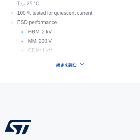
T
= 25 °C
A
100 % tested for quiescent current
ESD performance
HBM: 2 kV
MM: 200 V
CDM: 1 kV
続きを読む