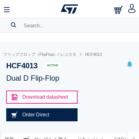
SEARCH HISTORY
BOOKMARK
フリップフロップ（FlipFlop）/ レジスタ
HCF4013
HCF4013
Please
log in
to show your saved searches.
ACTIVE
Dual D Flip-Flop
Download datasheet
Order Direct