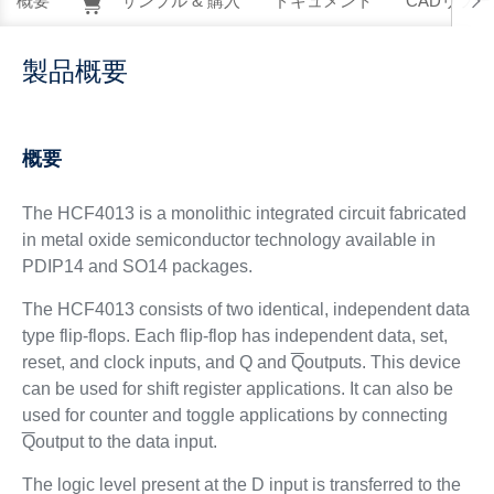
概要
サンプル & 購入
ドキュメント
CADリソー
製品概要
概要
The HCF4013 is a monolithic integrated circuit fabricated
in metal oxide semiconductor technology available in
PDIP14 and SO14 packages.
The HCF4013 consists of two identical, independent data
type flip-flops. Each flip-flop has independent data, set,
reset, and clock inputs, and Q and
Q
outputs. This device
can be used for shift register applications. It can also be
used for counter and toggle applications by connecting
Q
output to the data input.
The logic level present at the D input is transferred to the