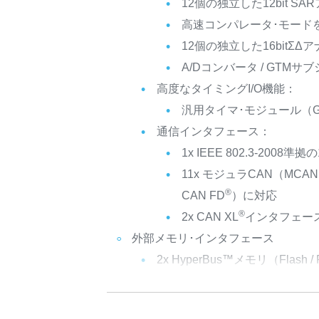
12個の独立した12bit 
高速コンパレータ･モードを
12個の独立した16bitΣ
A/Dコンバータ / GT
高度なタイミングI/O機能：
汎用タイマ･モジュール（GT
通信インタフェース：
1x IEEE 802.3-2008
11x モジュラCAN（MC
®
CAN FD
）に対応
®
2x CAN XL
インタフェー
外部メモリ･インタフェース
2x HyperBus™メモリ（Flash