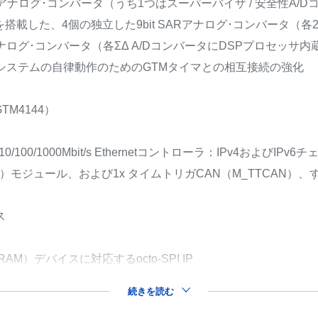
SARアナログ･コンバータ（うち1つはスーパーバイザ / 安全性A/
搭載した、4個の独立した9bit SARアナログ･コンバータ（各
Δアナログ･コンバータ（各ΣΔ A/DコンバータにDSPプロセッサ内
Mサブシステムの自律動作のためのGTMタイマとの相互接続の強化
M4144）
準拠の10/100/1000Mbit/s Ethernetコントローラ：IPv4および
AN）モジュール、および1x タイムトリガCAN（M_TTCAN）
ス
 / RAM）デバイスに対応するocto-SPI IP
続きを読む