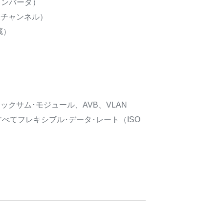
Dコンバータ）
2チャンネル）
蔵）
IPv6チェックサム･モジュール、AVB、VLAN
、すべてフレキシブル･データ･レート（ISO