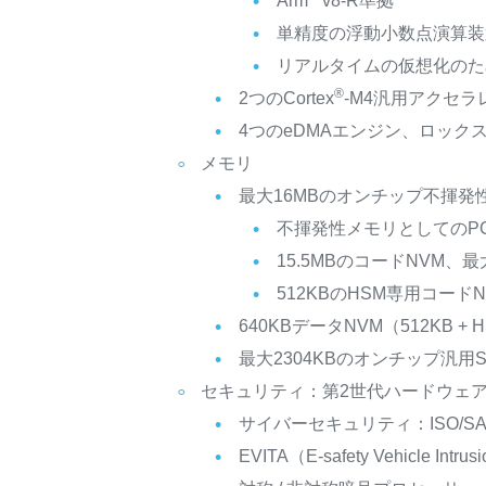
Arm
v8-R準拠
単精度の浮動小数点演算装
リアルタイムの仮想化のた
®
2つのCortex
-M4汎用アクセ
4つのeDMAエンジン、ロック
メモリ
最大16MBのオンチップ不揮発
不揮発性メモリとしてのP
15.5MBのコードNVM、最
512KBのHSM専用コードN
640KBデータNVM（512KB + 
最大2304KBのオンチップ汎用S
セキュリティ：第2世代ハードウェア
サイバーセキュリティ：ISO/S
EVITA（E-safety Vehicle