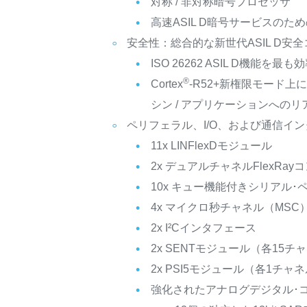
対称 / 非対称暗号プロセッサ
高速ASIL D暗号サービスのため
安全性：総合的な新世代ASIL D安
ISO 26262 ASIL D
®
Cortex
-R52+新権限モード
シン / アプリケーションへの
ペリフェラル、I/O、および通信イ
11x LINFlexDモジュール
2x デュアルチャネルFlexRa
10x キュー機能付きシリアル･
4x マイクロ秒チャネル（MSC）
2x I²Cインタフェース
2x SENTモジュール（各15チ
2x PSI5モジュール（各1チャ
強化されたアナログデジタル･