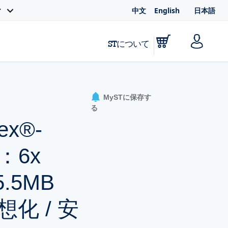
中文
English
日本語
ィ
STについて
MySTに保存す
る
ex®-
：6x
5.5MB
想化 / 安