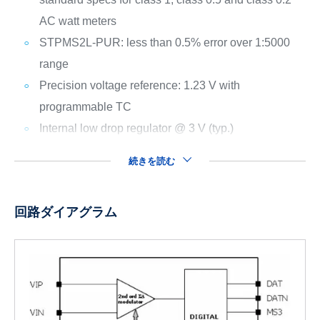
AC watt meters
STPMS2L-PUR: less than 0.5% error over 1:5000
range
Precision voltage reference: 1.23 V with
programmable TC
Internal low drop regulator @ 3 V (typ.)
続きを読む
回路ダイアグラム