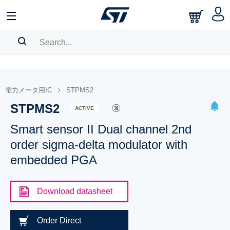
SEARCH HISTORY
BOOKMARK
電力メータ用IC
STPMS2
STPMS2
Please
log in
to show your saved searches.
ACTIVE
Smart sensor II Dual channel 2nd
order sigma-delta modulator with
embedded PGA
Download datasheet
Order Direct