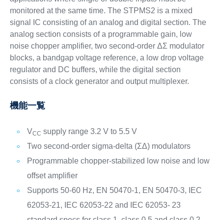
monitored at the same time. The STPMS2 is a mixed
signal IC consisting of an analog and digital section. The
analog section consists of a programmable gain, low
noise chopper amplifier, two second-order ΔΣ modulator
blocks, a bandgap voltage reference, a low drop voltage
regulator and DC buffers, while the digital section
consists of a clock generator and output multiplexer.
機能一覧
V
supply range 3.2 V to 5.5 V
CC
Two second-order sigma-delta (ΣΔ) modulators
Programmable chopper-stabilized low noise and low
offset amplifier
Supports 50-60 Hz, EN 50470-1, EN 50470-3, IEC
62053-21, IEC 62053-22 and IEC 62053- 23
standard specs for class 1, class 0.5 and class 0.2