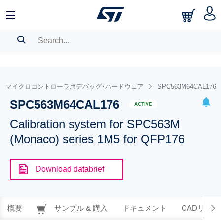
SEARCH HISTORY
BOOKMARK
C5ｘマイクロコントローラ用デバッグ･ハードウェア
SPC563M64CAL176
SPC563M64CAL176
Please
log in
to show your saved searches.
ACTIVE
Calibration system for SPC563M
(Monaco) series 1M5 for QFP176
Download databrief
概要
サンプル & 購入
ドキュメント
CADリソー