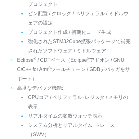
プロジェクト
ピン配置 / クロック / ペリフェラル / ミドルウ
ェアの設定
プロジェクト作成 / 初期化コード生成
強化されたSTM32Cube拡張パッケージで補完
されたソフトウェア / ミドルウェア
®
®
Eclipse
/ CDTベース（Eclipse
アドオン / GNU
®
C/C++ for Arm
ツールチェーン / GDBデバッガをサ
ポート）
高度なデバッグ機能:
CPUコア / ペリフェラル･レジスタ / メモリの
表示
リアルタイムの変数ウォッチ表示
システム分析とリアルタイム･トレース
（SWV）