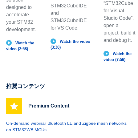
“STM32Cube
STM32CubeIDE
designed to
for Visual
and
accelerate
Studio Code”,
STM32CubeIDE
your STM32
open a
for VS Code.
development.
project, build it
and debug it.
Watch the video
Watch the
(3:30)
video (2:58)
Watch the
video (7:56)
推奨コンテンツ
Premium Content
On-demand webinar Bluetooth LE and Zigbee mesh networks
on STM32WB MCUs