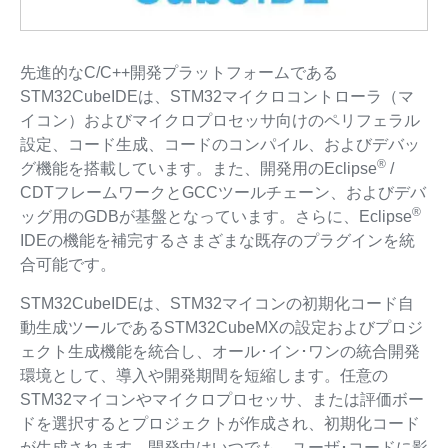
先進的なC/C++開発プラットフォームである
STM32CubeIDEは、STM32マイクロコントローラ（マ
イコン）およびマイクロプロセッサ向けのペリフェラル
設定、コード生成、コードのコンパイル、およびデバッ
®
グ機能を搭載しています。また、開発用のEclipse
/
CDTフレームワークとGCCツールチェーン、およびデバ
®
ッグ用のGDBが基盤となっています。さらに、Eclipse
IDEの機能を補完するさまざまな既存のプラグインを統
合可能です。
STM32CubeIDEは、STM32マイコンの初期化コード自
動生成ツールであるSTM32CubeMXの設定およびプロジ
ェクト生成機能を統合し、オール･イン･ワンの統合開発
環境として、導入や開発期間を短縮します。任意の
STM32マイコンやマイクロプロセッサ、または評価ボー
ドを選択するとプロジェクトが作成され、初期化コード
が生成されます。開発中はいつでも、ユーザ･コードに影