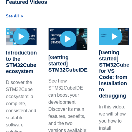
Featured Videos
See All
[Getting
Introduction
[Getting
started]
to the
started]
STM32Cube
STM32Cube
STM32CubeIDE
for VS
ecosystem
Code: from
See how
Discover the
installation
STM32CubeIDE
to
STM32Cube
can boost your
debugging
ecosystem: a
development.
complete,
In this video,
Discover its main
consistent and
we will show
features, benefits,
scalable
you how to
and the two
software
install
versions available:
solution