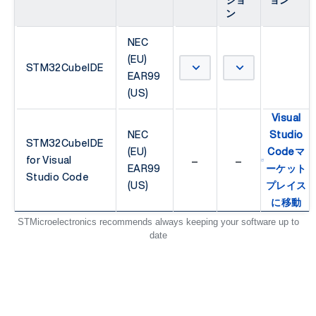
ジョ
ョン
ン
NEC
(EU)
STM32CubeIDE
EAR99
(US)
Visual
NEC
Studio
STM32CubeIDE
(EU)
Codeマ
-
-
for Visual
EAR99
ーケット
Studio Code
(US)
プレイス
に移動
STMicroelectronics recommends always keeping your software up to
date