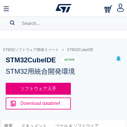
SEARCH HISTORY
BOOKMARK
STM32ソフトウェア開発スイート
STM32CubeIDE
STM32CubeIDE
Please
log in
to show your saved searches.
ACTIVE
STM32用統合開発環境
ソフトウェア入手
Download databrief
概要
ドキュメント
ツール & ソフトウェア