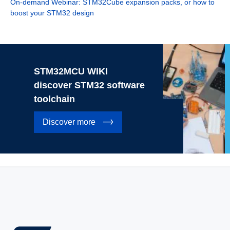
On-demand Webinar: STM32Cube expansion packs, or how to
boost your STM32 design
STM32MCU WIKI
discover STM32 software
toolchain
Discover more