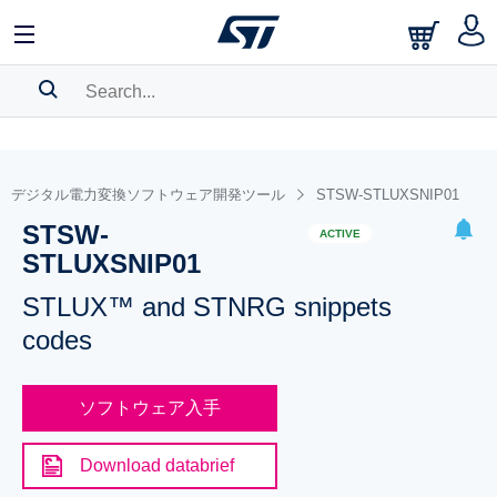
SEARCH HISTORY
BOOKMARK
デジタル電力変換ソフトウェア開発ツール
STSW-STLUXSNIP01
STSW-
Please
log in
to show your saved searches.
ACTIVE
STLUXSNIP01
STLUX™ and STNRG snippets
codes
ソフトウェア入手
Download databrief