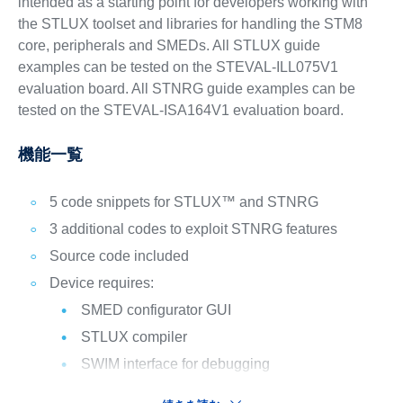
intended as a starting point for developers working with
the STLUX toolset and libraries for handling the STM8
core, peripherals and SMEDs. All STLUX guide
examples can be tested on the STEVAL-ILL075V1
evaluation board. All STNRG guide examples can be
tested on the STEVAL-ISA164V1 evaluation board.
機能一覧
5 code snippets for STLUX™ and STNRG
3 additional codes to exploit STNRG features
Source code included
Device requires:
SMED configurator GUI
STLUX compiler
SWIM interface for debugging