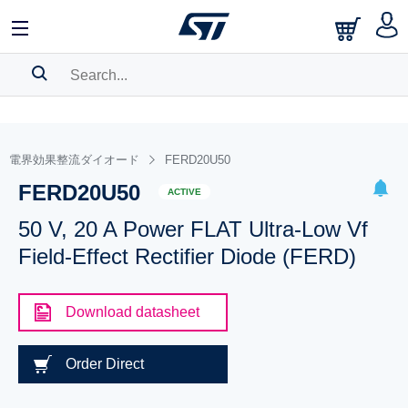
SEARCH HISTORY
BOOKMARK
電界効果整流ダイオード
FERD20U50
FERD20U50
Please
log in
to show your saved searches.
ACTIVE
50 V, 20 A Power FLAT Ultra-Low Vf
Field-Effect Rectifier Diode (FERD)
Download datasheet
Order Direct