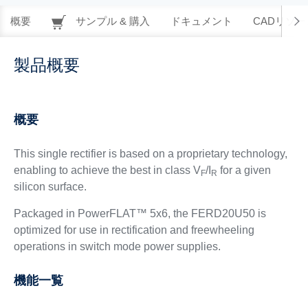
概要
サンプル & 購入
ドキュメント
CADリソー
製品概要
概要
This single rectifier is based on a proprietary technology,
enabling to achieve the best in class V
/I
for a given
F
R
silicon surface.
Packaged in PowerFLAT™ 5x6, the FERD20U50 is
optimized for use in rectification and freewheeling
operations in switch mode power supplies.
機能一覧