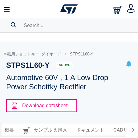
SEARCH HISTORY
BOOKMARK
車載用ショットキー･ダイオード
STPS1L60-Y
STPS1L60-Y
Please
log in
to show your saved searches.
ACTIVE
Automotive 60V , 1 A Low Drop
Power Schottky Rectifier
Download datasheet
概要
サンプル & 購入
ドキュメント
CADリソー