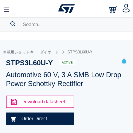
SEARCH HISTORY
BOOKMARK
車載用ショットキー･ダイオード
STPS3L60U-Y
STPS3L60U-Y
Please
log in
to show your saved searches.
ACTIVE
Automotive 60 V, 3 A SMB Low Drop
Power Schottky Rectifier
Download datasheet
Order Direct