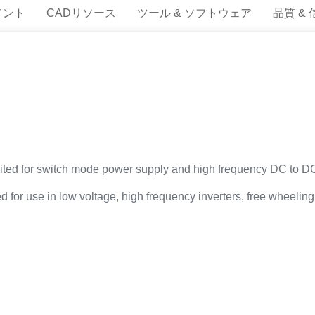
メント
CADリソース
ツール & ソフトウェア
品質 &
 suited for switch mode power supply and high frequency DC to D
 for use in low voltage, high frequency inverters, free wheeling 