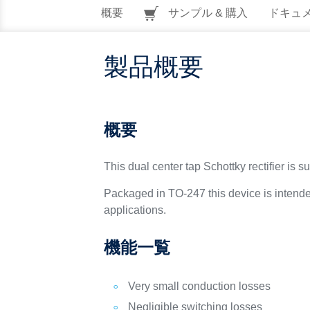
概要
サンプル & 購入
ドキュ
製品概要
概要
This dual center tap Schottky rectifier is
Packaged in TO-247 this device is intended
applications.
機能一覧
Very small conduction losses
Negligible switching losses