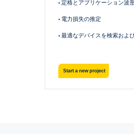
定格とアプリケーション波
•
電力損失の推定
•
最適なデバイスを検索およ
•
Start a new project