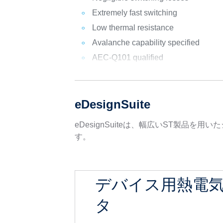
Extremely fast switching
Low thermal resistance
Avalanche capability specified
AEC-Q101 qualified
eDesignSuite
eDesignSuiteは、幅広いST製
す。
デバイス用熱電
タ