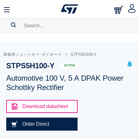
SEARCH HISTORY
BOOKMARK
車載用ショットキー･ダイオード
STPS5H100-Y
STPS5H100-Y
Please
log in
to show your saved searches.
ACTIVE
Automotive 100 V, 5 A DPAK Power
Schottky Rectifier
Download datasheet
Order Direct