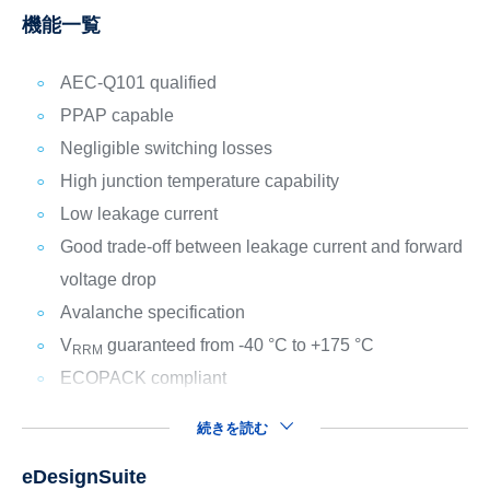
機能一覧
AEC-Q101 qualified
PPAP capable
Negligible switching losses
High junction temperature capability
Low leakage current
Good trade-off between leakage current and forward
voltage drop
Avalanche specification
V
guaranteed from -40 °C to +175 °C
RRM
ECOPACK compliant
続きを読む
eDesignSuite