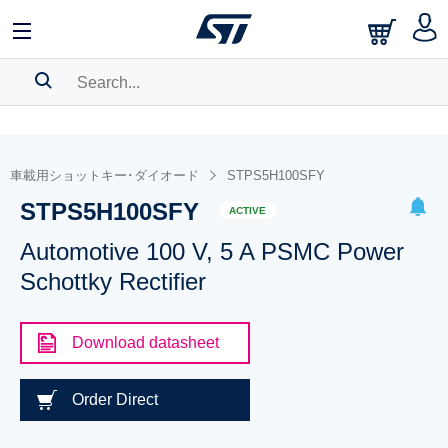
SEARCH HISTORY
BOOKMARK
車載用ショットキー･ダイオード
STPS5H100SFY
STPS5H100SFY
Please
log in
to show your saved searches.
ACTIVE
Automotive 100 V, 5 A PSMC Power
Schottky Rectifier
Download datasheet
Order Direct