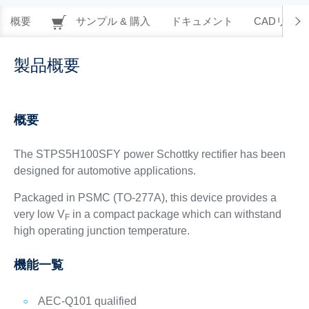
概要
サンプル & 購入
ドキュメント
CADリソー
製品概要
概要
The STPS5H100SFY power Schottky rectifier has been
designed for automotive applications.
Packaged in PSMC (TO-277A), this device provides a
very low V
in a compact package which can withstand
F
high operating junction temperature.
機能一覧
AEC-Q101 qualified