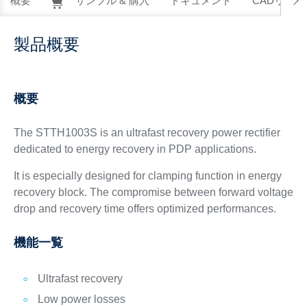
概要
サンプル & 購入
ドキュメント
CADリソー
製品概要
概要
The STTH1003S is an ultrafast recovery power rectifier
dedicated to energy recovery in PDP applications.
It is especially designed for clamping function in energy
recovery block. The compromise between forward voltage
drop and recovery time offers optimized performances.
機能一覧
Ultrafast recovery
Low power losses