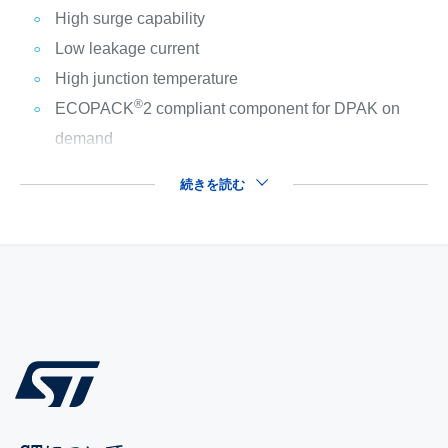
High surge capability
Low leakage current
High junction temperature
®
ECOPACK
2 compliant component for DPAK on
demand
続きを読む