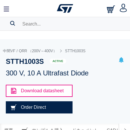
SEARCH HISTORY
BOOKMARK
中間VF / QRR （200V～400V）
STTH1003S
STTH1003S
Please
log in
to show your saved searches.
ACTIVE
300 V, 10 A Ultrafast Diode
Download datasheet
Order Direct