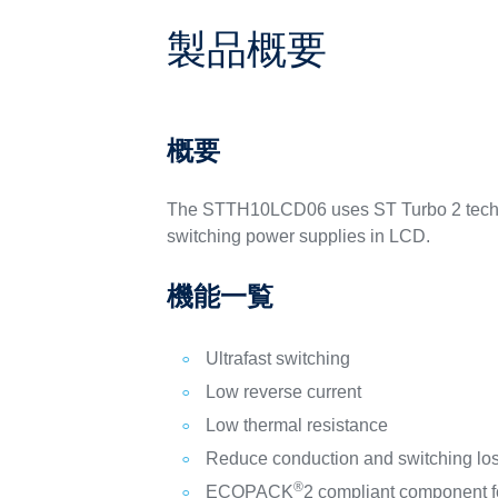
製品概要
概要
The STTH10LCD06 uses ST Turbo 2 technolog
switching power supplies in LCD.
機能一覧
Ultrafast switching
Low reverse current
Low thermal resistance
Reduce conduction and switching lo
®
ECOPACK
2 compliant component