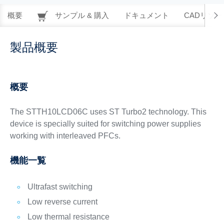
概要
サンプル & 購入
ドキュメント
CADリソー
製品概要
概要
The STTH10LCD06C uses ST Turbo2 technology. This
device is specially suited for switching power supplies
working with interleaved PFCs.
機能一覧
Ultrafast switching
Low reverse current
Low thermal resistance