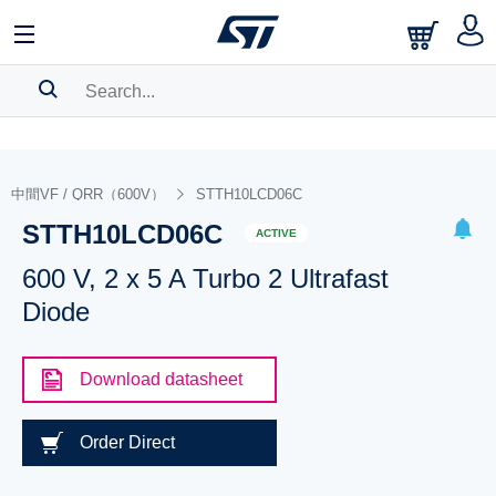
SEARCH HISTORY
BOOKMARK
中間VF / QRR（600V）
STTH10LCD06C
STTH10LCD06C
Please
log in
to show your saved searches.
ACTIVE
600 V, 2 x 5 A Turbo 2 Ultrafast
Diode
Download datasheet
Order Direct