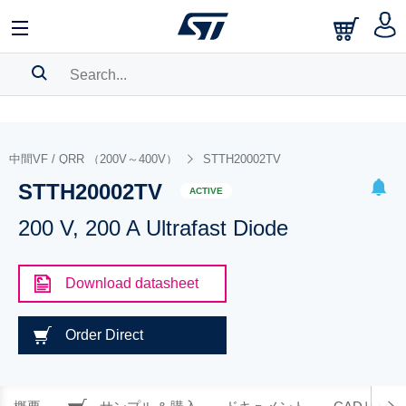
SEARCH HISTORY
BOOKMARK
中間VF / QRR （200V～400V）
STTH20002TV
STTH20002TV
Please
log in
to show your saved searches.
ACTIVE
200 V, 200 A Ultrafast Diode
Download datasheet
Order Direct