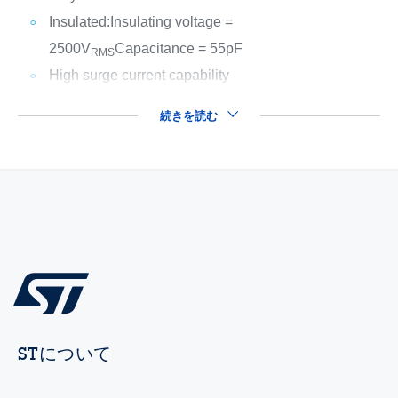
Insulated:
Insulating voltage =
2500V
Capacitance = 55pF
RMS
High surge current capability
続きを読む
STについて