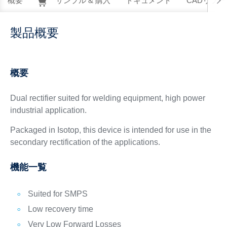
概要
サンプル & 購入
ドキュメント
CADリソー
製品概要
概要
Dual rectifier suited for welding equipment, high power
industrial application.
Packaged in Isotop, this device is intended for use in the
secondary rectification of the applications.
機能一覧
Suited for SMPS
Low recovery time
Very Low Forward Losses