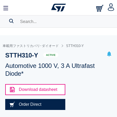
SEARCH HISTORY
BOOKMARK
車載用ファストリカバリ･ダイオード
STTH310-Y
STTH310-Y
Please
log in
to show your saved searches.
ACTIVE
Automotive 1000 V, 3 A Ultrafast
Diode*
Download datasheet
Order Direct