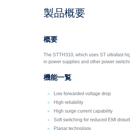
製品概要
概要
The STTH310, which uses ST ultrafast high
in power supplies and other power switchi
機能一覧
Low forwarded voltage drop
High reliability
High surge current capability
Soft switching for reduced EMI distu
Planar technology