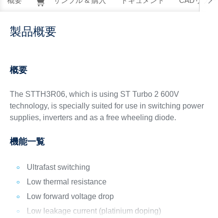
概要
サンプル & 購入
ドキュメント
CADリソー
製品概要
概要
The STTH3R06, which is using ST Turbo 2 600V
technology, is specially suited for use in switching power
supplies, inverters and as a free wheeling diode.
機能一覧
Ultrafast switching
Low thermal resistance
Low forward voltage drop
Low leakage current (platinium doping)