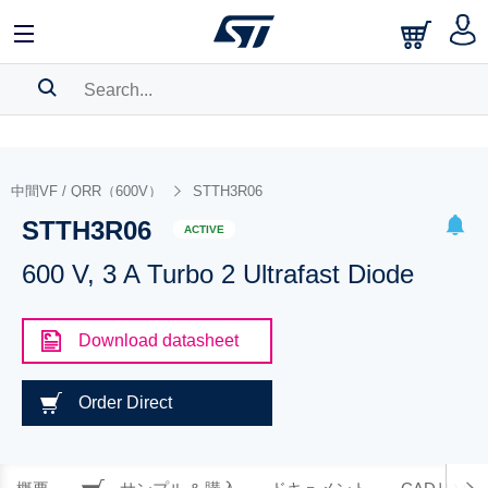
SEARCH HISTORY
BOOKMARK
中間VF / QRR（600V）
STTH3R06
STTH3R06
Please
log in
to show your saved searches.
ACTIVE
600 V, 3 A Turbo 2 Ultrafast Diode
Download datasheet
Order Direct