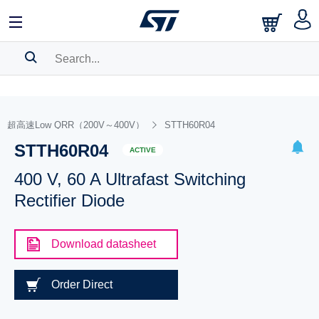
SEARCH HISTORY
BOOKMARK
超高速Low QRR（200V～400V）
STTH60R04
STTH60R04
Please
log in
to show your saved searches.
ACTIVE
400 V, 60 A Ultrafast Switching
Rectifier Diode
Download datasheet
Order Direct