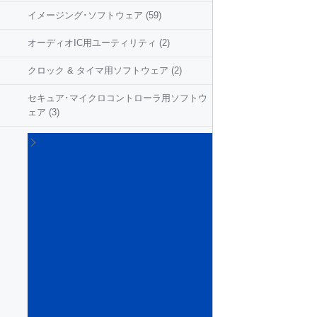
イメージング･ソフトウェア
(59)
オーディオIC用ユーティリティ
(2)
クロック & タイマ用ソフトウェア
(2)
セキュア･マイクロコントローラ用ソフトウ
ェア
(3)
マイ
クロ
コン
トロ
ーラ
およ
びマ
イク
ロプ
ロッ
セサ
向け
組み