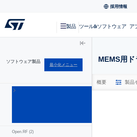
採用情報
製品
ツール&ソフトウェア
ア
MEMS用ド
ソフトウェア製品
最小化メニュー
概要
製品
MEMS
& セン
サ用ソ
フトウ
ェア
(17)
Open.RF
(2)