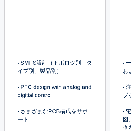
SMPS設計（トポロジ別、タ
一
•
•
イプ別、製品別）
お
PFC design with analog and
•
•
digitial control
ブ
さまざまなPCB構成をサポ
電
•
•
ート
図
タ