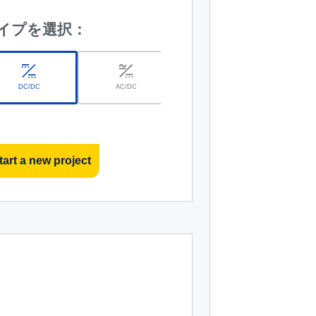
イプを選択：
DC/DC
AC/DC
r
tart a new project