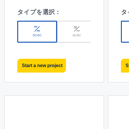
タイプを選択：
タ
DC/DC
AC/DC
Solar Battery Charge
Start a new project
S