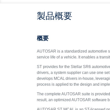
製品概要
概要
AUTOSAR is a standardized automotive sof
service life of a vehicle. It enables a tra
ST provides for the Stellar SR6 automoti
drivers, a system supplier can use one set 
develops MCAL drivers in-house, leveragin
process is applied to the design and impl
The complete AUTOSAR suite is provided in
result, an optimized AUTOSAR software bu
AUTOSAR ST MCAL is an ST-licensed product