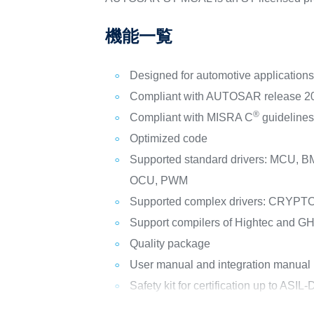
機能一覧
Designed for automotive application
Compliant with AUTOSAR release 20-1
®
Compliant with MISRA C
guideline
Optimized code
Supported standard drivers: MCU,
OCU, PWM
Supported complex drivers: CRYPTO AE
Support compilers of Hightec and G
Quality package
User manual and integration manual
Safety kit for certification up to ASIL-