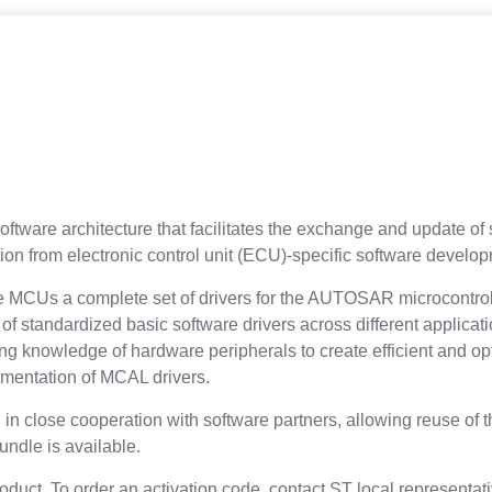
tware architecture that facilitates the exchange and update of
nsition from electronic control unit (ECU)-specific software devel
ve MCUs a complete set of drivers for the AUTOSAR microcontro
of standardized basic software drivers across different applicati
g knowledge of hardware peripherals to create efficient and op
ementation of MCAL drivers.
 close cooperation with software partners, allowing reuse of t
ndle is available.
. To order an activation code, contact ST local representative