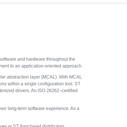
 software and hardware throughout the
opment to an application-oriented approach.
ller abstraction layer (MCAL). With MCAL
ons within a single configuration tool. ST
timized drivers. An ISO 26262–certified
heir long-term software experience. As a
s or ST franchised distributors.