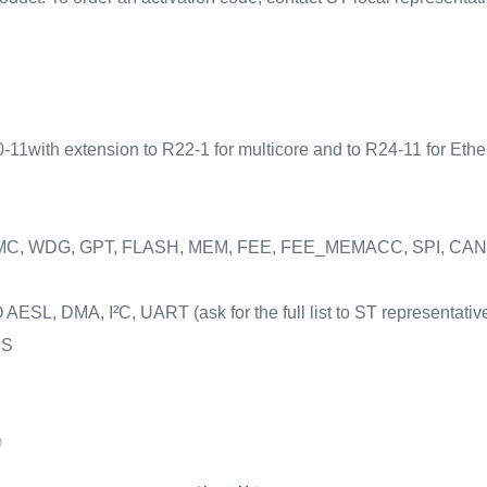
s
1with extension to R22-1 for multicore and to R24-11 for Ethe
s
 BMC, WDG, GPT, FLASH, MEM, FEE, FEE_MEMACC, SPI, CAN, 
SL, DMA, I²C, UART (ask for the full list to ST representativ
HS
D