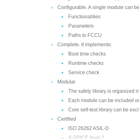
Configurable. A single module can be 
Functionalities
Parameters
Paths to FCCU
Complete. It implements:
Boot time checks
Runtime checks
Service check
Modular
The safety library is organized 
Each module can be included or
Core self-test library can be exc
Certified
ISO 26262 ASIL-D
A-SPICE level 2