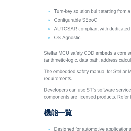
Turn-key solution built starting from
Configurable SEooC
AUTOSAR compliant with dedicated c
OS-Agnostic
Stellar MCU safety CDD embeds a core self-t
(arithmetic-logic, data path, address calcul
The embedded safety manual for Stellar M
requirements.
Developers can use ST’s software service 
components are licensed products. Refer t
機能一覧
Designed for automotive application