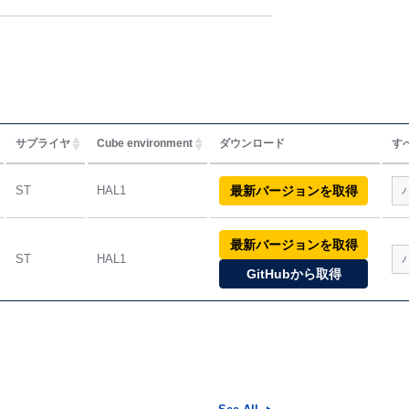
サプライヤ
Cube environment
ダウンロード
す
ST
HAL1
最新バージョンを取得
1.
1.
最新バージョンを取得
1.
ST
HAL1
1.
GitHubから取得
1.
1.
1.
1.