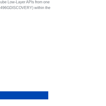
ube Low-Layer APIs from one
L496GDISCOVERY) within the