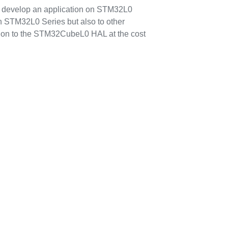
o develop an application on STM32L0
in STM32L0 Series but also to other
lution to the STM32CubeL0 HAL at the cost