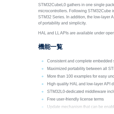
STM32CubeL0 gathers in one single packa
microcontrollers. Following STM32Cube init
STM32 Series. In addition, the low-layer 
of portability and simplicity.
HAL and LL APIs are available under open
機能一覧
Consistent and complete embedded so
Maximized portability between all 
More than 100 examples for easy un
High quality HAL and low-layer API 
STM32L0-dedicated middleware inclu
Free user-friendly license terms
Update mechanism that can be enabled