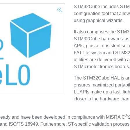
STM32Cube includes STM3
configuration tool that allo
using graphical wizards.
It also comprises the ST
STM32Cube hardware abstra
APIs, plus a consistent s
FAT file system and STM32
utilities are delivered with 
STMicroelectronics boards.
The STM32Cube HAL is an 
ensures maximized portabili
LL APIs make up a fast, ligh
closer to the hardware tha
®
-ready and have been developed in compliance with MISRA C
:
and ISO/TS 16949. Furthermore, ST-specific validation processe