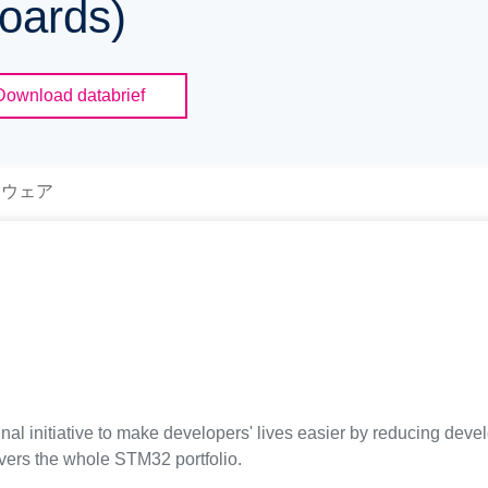
oards)
Download databrief
トウェア
inal initiative to make developers' lives easier by reducing de
vers the whole STM32 portfolio.