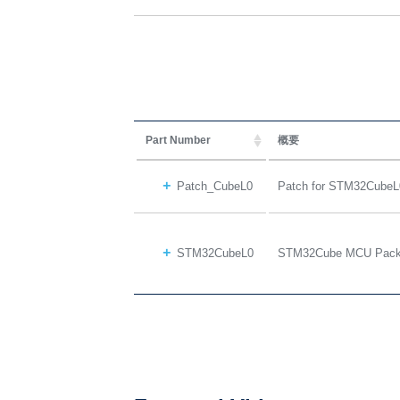
Part Number
概要
Patch_CubeL0
Patch for STM32CubeL
STM32CubeL0
STM32Cube MCU Packa