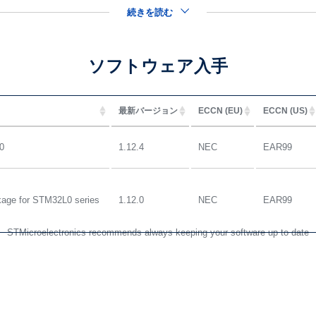
続きを読む
ソフトウェア入手
最新バージョン
ECCN (EU)
ECCN (US)
0
1.12.4
NEC
EAR99
ge for STM32L0 series
1.12.0
NEC
EAR99
STMicroelectronics recommends always keeping your software up to date