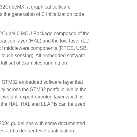
2CubeMX, a graphical software
ws the generation of C initialization code
M32CubeL0 MCU Package composed of the
ction layer (HAL) and the low-layer (LL)
et of middleware components (RTOS, USB,
 touch sensing). All embedded software
a full set of examples running on
STM32 embedded software layer that
ty across the STM32 portfolio, while the
t-weight, expert-oriented layer which is
n the HAL. HAL and LL APIs can be used
2004 guidelines with some documented
s add a deeper-level qualification.