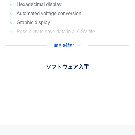
Hexadecimal display
Automated voltage conversion
Graphic display
Possibility to save data in a .CSV file
続きを読む
ソフトウェア入手