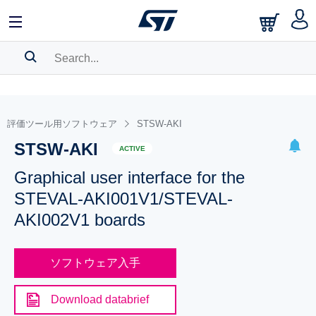
SEARCH HISTORY
BOOKMARK
評価ツール用ソフトウェア
STSW-AKI
STSW-AKI
Please
log in
to show your saved searches.
ACTIVE
Graphical user interface for the
STEVAL-AKI001V1/STEVAL-
AKI002V1 boards
ソフトウェア入手
Download databrief