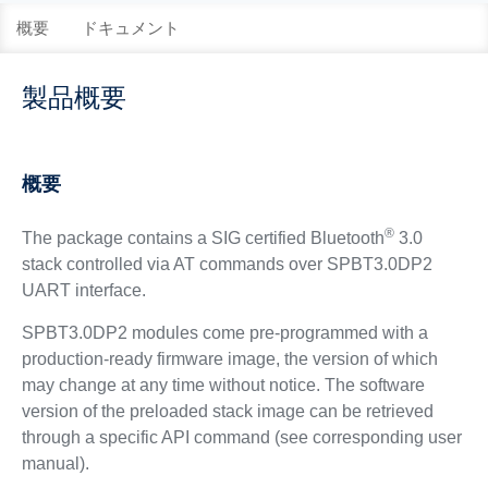
概要
ドキュメント
製品概要
概要
®
The package contains a SIG certified Bluetooth
3.0
stack controlled via AT commands over SPBT3.0DP2
UART interface.
SPBT3.0DP2 modules come pre-programmed with a
production-ready firmware image, the version of which
may change at any time without notice. The software
version of the preloaded stack image can be retrieved
through a specific API command (see corresponding user
manual).