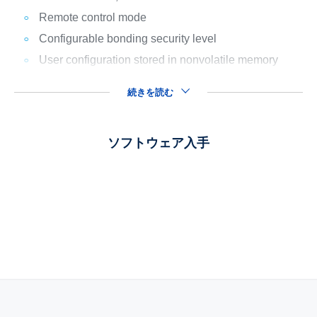
Remote control mode
Configurable bonding security level
User configuration stored in nonvolatile memory
続きを読む
ソフトウェア入手