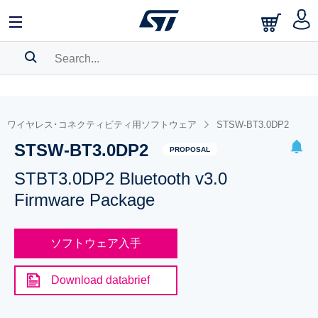
SEARCH HISTORY
BOOKMARK
ワイヤレス･コネクティビティ用ソフトウェア
STSW-BT3.0DP2
STSW-BT3.0DP2
Please
log in
to show your saved searches.
PROPOSAL
STBT3.0DP2 Bluetooth v3.0
Firmware Package
ソフトウェア入手
Download databrief