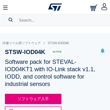
SEARCH HISTORY
BOOKMARK
評価ツール用ソフトウェア
STSW-IOD04K
STSW-IOD04K
Please
log in
to show your saved searches.
ACTIVE
Software pack for STEVAL-
IOD04KT1 with IO-Link stack v1.1,
IODD, and control software for
industrial sensors
ソフトウェア入手