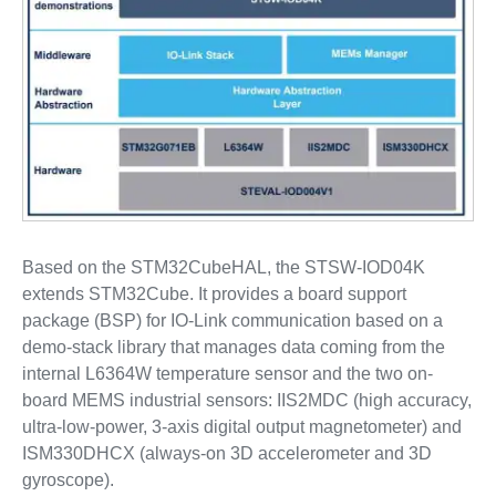
Based on the STM32CubeHAL, the STSW-IOD04K
extends STM32Cube. It provides a board support
package (BSP) for IO-Link communication based on a
demo-stack library that manages data coming from the
internal L6364W temperature sensor and the two on-
board MEMS industrial sensors: IIS2MDC (high accuracy,
ultra-low-power, 3-axis digital output magnetometer) and
ISM330DHCX (always-on 3D accelerometer and 3D
gyroscope).