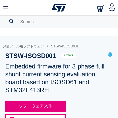
SEARCH HISTORY
BOOKMARK
評価ツール用ソフトウェア
STSW-ISOSD001
STSW-ISOSD001
Please
log in
to show your saved searches.
ACTIVE
Embedded firmware for 3-phase full
shunt current sensing evaluation
board based on ISOSD61 and
STM32F413RH
ソフトウェア入手