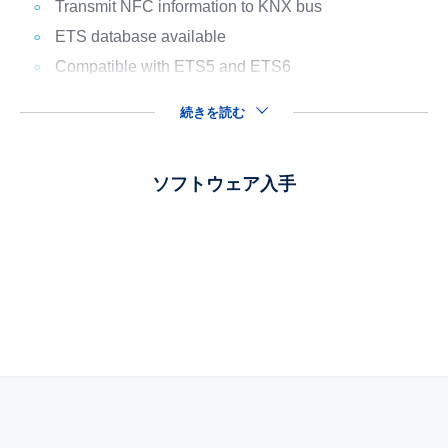
Transmit NFC information to KNX bus
ETS database available
Compatible with ETS5 and ETS6
続きを読む
ソフトウェア入手