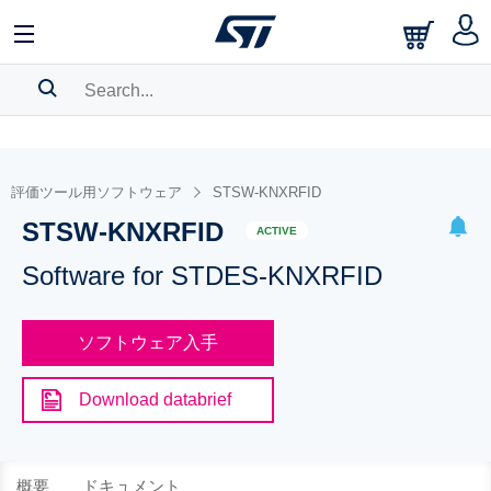
SEARCH HISTORY
BOOKMARK
評価ツール用ソフトウェア
STSW-KNXRFID
STSW-KNXRFID
Please
log in
to show your saved searches.
ACTIVE
Software for STDES-KNXRFID
ソフトウェア入手
Download databrief
概要
ドキュメント