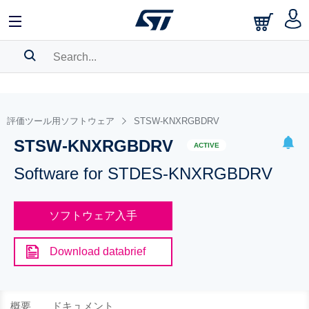
SEARCH HISTORY
BOOKMARK
評価ツール用ソフトウェア
STSW-KNXRGBDRV
STSW-KNXRGBDRV
Please
log in
to show your saved searches.
ACTIVE
Software for STDES-KNXRGBDRV
ソフトウェア入手
Download databrief
概要
ドキュメント