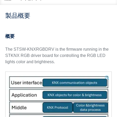
製品概要
概要
The STSW-KNXRGBDRV is the firmware running in the
STKNX RGB driver board for controlling the RGB LED
lights color and brightness.