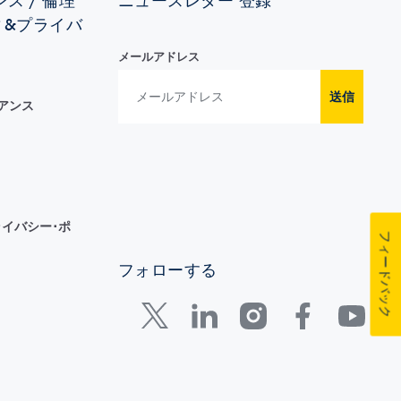
ス / 倫理
ニュースレター 登録
ィ&プライバ
メールアドレス
送信
イアンス
イバシー･ポ
フィードバック
フォローする