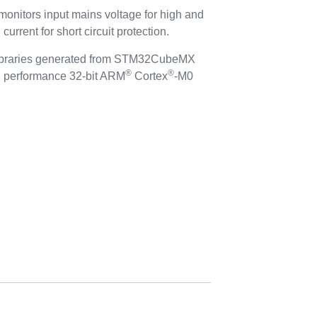
monitors input mains voltage for high and
urrent for short circuit protection.
libraries generated from STM32CubeMX
®
®
performance 32-bit ARM
Cortex
-M0