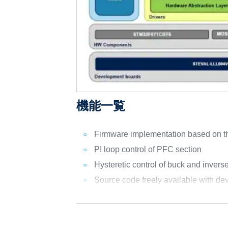
機能一覧
Firmware implementation based on th
PI loop control of PFC section
Hysteretic control of buck and invers
Source code freely available with dev