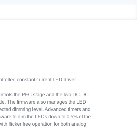
olled constant current LED driver.
ontrols the PFC stage and the two DC-DC
ode. The firmware also manages the LED
elected dimming level. Advanced timers and
mware to dim the LEDs down to 0.5% of the
th flicker free operation for both analog