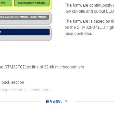
The firmware continuously 
low cut-offs and output LED c
The firmware is based on 
on the STM32F071CB high 
microcontroller.
e STM32F071xx line of 32-bit microcontrollers
e buck section
eloper-friendly license terms
続きを読む